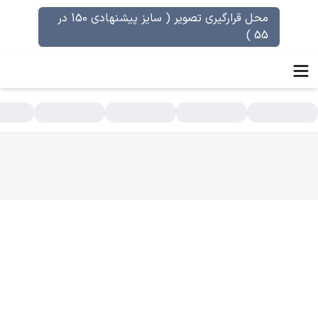
محل قرارگیری تصویر ( سایز پیشنهادی 150 در
55 )
سته بندی محصولات - عطر علی حسینی