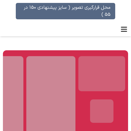
محل قرارگیری تصویر ( سایز پیشنهادی 150 در
55 )
طر علی حسینی