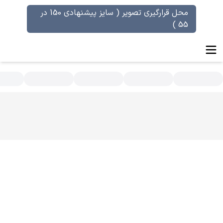
محل قرارگیری تصویر ( سایز پیشنهادی 150 در
55 )
سته بندی محصولات - عطر علی حسینی