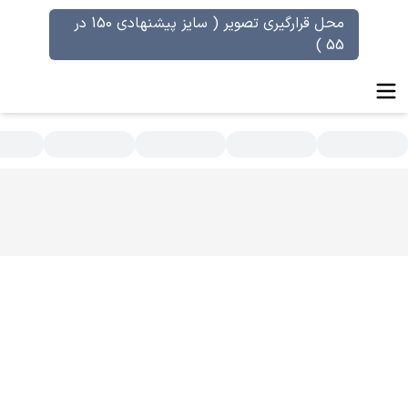
محل قرارگیری تصویر ( سایز پیشنهادی 150 در
55 )
سته بندی محصولات - عطر علی حسینی