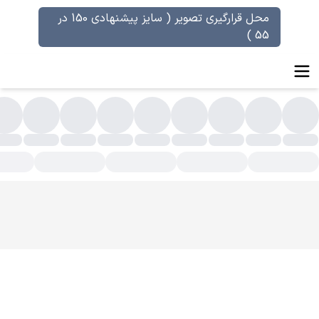
محل قرارگیری تصویر ( سایز پیشنهادی 150 در
55 )
ام فورد TOM FORD