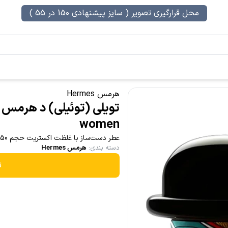
محل قرارگیری تصویر ( سایز پیشنهادی 150 در 55 )
هرمس Hermes
women
عطر دست‌ساز با غلظت اکستریت حجم 50 میل
دسته بندی
:
هرمس Hermes
ت