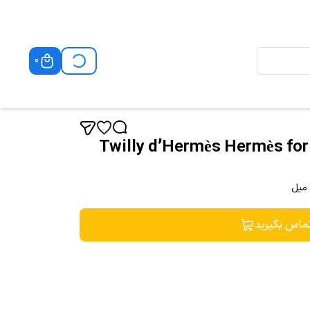
0
تویلی (توئیلی) د هرمس Twilly d’Hermès Hermès for
ماس بگیرید