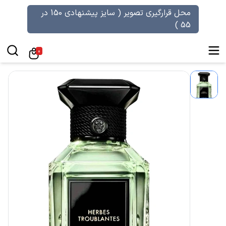
محل قرارگیری تصویر ( سایز پیشنهادی 150 در
55 )
0