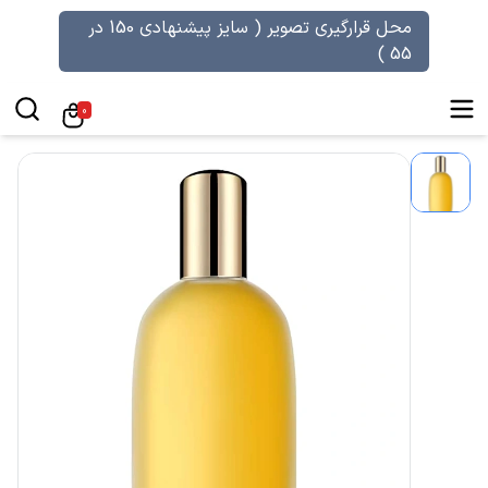
محل قرارگیری تصویر ( سایز پیشنهادی 150 در
55 )
0