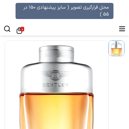
محل قرارگیری تصویر ( سایز پیشنهادی 150 در
55 )
0