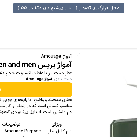
محل قرارگیری تصویر ( سایز پیشنهادی 150 در 55 )
آمواژ Amouage
آمواژ پرپس Purpose Amouage for women and men
عطر دست‌ساز با غلظت اکستریت حجم 50 میل
دسته بندی
:
آمواژ Amouage
ت
عطری هدفمند و واضح، با رایحه‌ای چوبی-گل
مناسب کسانی است که در زندگی و کار مسی
هم دلنشین است. استایل پیشنهادی
کت‌وش
ویژگی
توضیحات
نام کامل عطر
Amouage Purpose