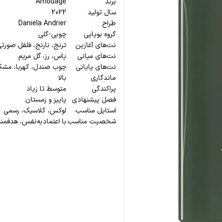
برند
Amouage
سال تولید
2022
طراح
Daniela Andrier
گروه بویایی
چوبی-گلی
نت‌های آغازین
ترنج، نارنج، فلفل صورت
نت‌های میانی
یاس، رز، گل مریم
نت‌های پایانی
چوب صندل، کهربا، مش
ماندگاری
بالا
پراکندگی
متوسط تا زیاد
فصل پیشنهادی
پاییز و زمستان
استایل مناسب
لوکس، کلاسیک، رسمی
شخصیت مناسب
با اعتمادبه‌نفس، هدفمند