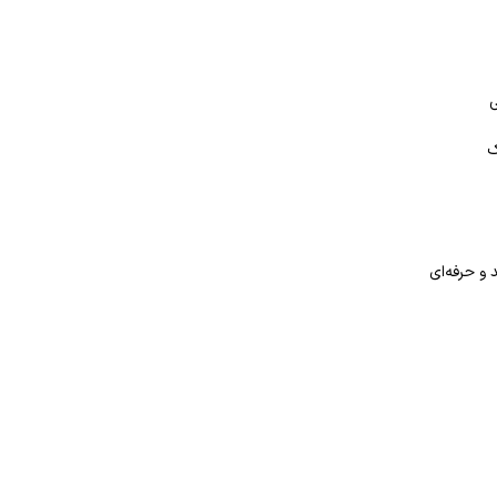
ی
ک
 و حرفه‌ای