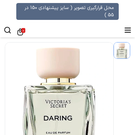
محل قرارگیری تصویر ( سایز پیشنهادی 150 در
55 )
0