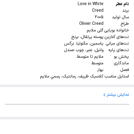
نام عطر
Love in White
برند
Creed
سال تولید
2005
طراح
Olivier Creed
خانواده بویایی
گلی ملایم
نت‌های آغازین
پوسته پرتقال، برنج
نت‌های میانی
یاسمین، مگنولیا، نرگس
نت‌های پایه
وانیل، عنبر، چوب صندل
پخش بو
ملایم تا متوسط
ماندگاری
متوسط
فصل
بهار
استایل مناسب
کلاسیک ظریف، رمانتیک، رسمیِ ملایم
نمایش بیشتر