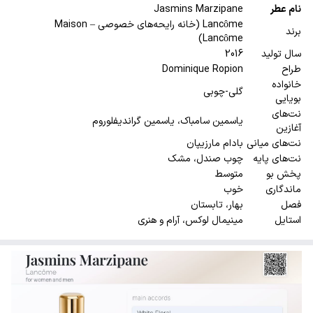
نام عطر
Jasmins Marzipane
Lancôme (خانه رایحه‌های خصوصی – Maison
برند
Lancôme)
سال تولید
2016
طراح
Dominique Ropion
خانواده
گلی-چوبی
بویایی
نت‌های
یاسمین سامباک، یاسمین گراندیفلوروم
آغازین
نت‌های میانی
بادام مارزیپان
نت‌های پایه
چوب صندل، مشک
پخش بو
متوسط
ماندگاری
خوب
فصل
بهار، تابستان
استایل
مینیمال لوکس، آرام و هنری