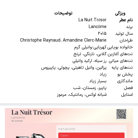
ویژگی
توضیحات
نام عطر
La Nuit Trésor
برند
Lancôme
سال تولید
2015
طراحان
Christophe Raynaud، Amandine Clerc-Marie
خانواده بویایی
کهربایی-وانیلی گرم
نت‌های آغازین
گلابی، نارنگی، ترنج
نت‌های میانی
رز سیاه، ارکید وانیلی
نت‌های پایه
پرالین، وانیل تاهیتی، پچولی، پاپیروس
پخش بو
زیاد
ماندگاری
بسیار زیاد
فصل
پاییز، زمستان، شب
استایل
شبانه لوکس، رمانتیک، مرموز