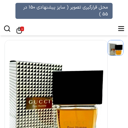
محل قرارگیری تصویر ( سایز پیشنهادی 150 در
55 )
0