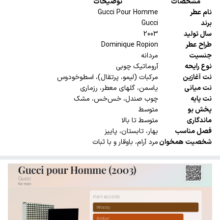
مشخصات
توضیحات
نام عطر
Gucci Pour Homme
برند
Gucci
سال تولید
2003
طراح عطر
Dominique Ropion
جنسیت
مردانه
نوع رایحه
آروماتیک چوبی
نت آغازین
مرکبات (لیمو، پرتقال)، اسطوخودوس
نت میانی
یاسمن، گلهای معطر، رزماری
نت پایه
چوب صندل، خس‌خس، مشک
پخش بو
متوسط
ماندگاری
متوسط تا بالا
فصل مناسب
بهار، تابستان، پاییز
شخصیت همخوان
مرد آرام، باوقار و با ثبات