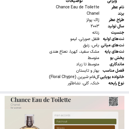
ویژگی
توضیحات
نام عطر
Chance Eau de Toilette
برند
Chanel
طراح عطر
ژاک پولژ
سال تولید
2003
جنسیت
زنانه
نت‌های اولیه
فلفل صورتی، لیمو
نت‌های میانی
یاس، زنبق
نت‌های پایه
مشک سفید، کهربا، نعناع هندی
پخش بو
متوسط
ماندگاری
متوسط تا زیاد
فصل مناسب
بهار و تابستان
خانواده بویایی
گل‌فام-شیرین (Floral Chypre)
نوع رایحه
خنک، گلی، نشاط‌آور