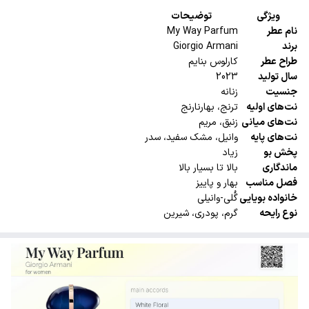
ویژگی
توضیحات
نام عطر
My Way Parfum
برند
Giorgio Armani
طراح عطر
کارلوس بنایم
سال تولید
2023
جنسیت
زنانه
نت‌های اولیه
ترنج، بهارنارنج
نت‌های میانی
زنبق، مریم
نت‌های پایه
وانیل، مشک سفید، سدر
پخش بو
زیاد
ماندگاری
بالا تا بسیار بالا
فصل مناسب
بهار و پاییز
خانواده بویایی
گُلی-وانیلی
نوع رایحه
گرم، پودری، شیرین