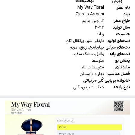
ویژگی
توضیحات
نام عطر
My Way Floral
برند
Giorgio Armani
طراح عطر
کارلوس بنایم
سال تولید
2022
جنسیت
زنانه
نت‌های اولیه
نارنگی سبز، پرتقال تلخ
نت‌های میانی
بهارنارنج، زنبق، مریم
نت‌های پایه
وانیل، مشک سفید
پخش بو
متوسط
ماندگاری
متوسط تا بالا
فصل مناسب
بهار و تابستان
خانواده بویایی
گُلی-مرکباتی
نوع رایحه
خنک، شیرین، گلی