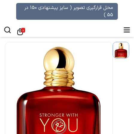
محل قرارگیری تصویر ( سایز پیشنهادی 150 در
55 )
0