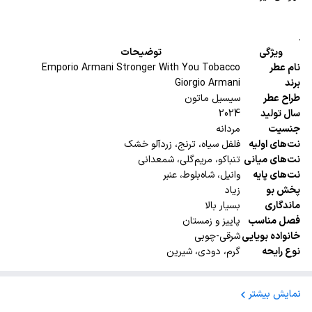
.
ویژگی
توضیحات
نام عطر
Emporio Armani Stronger With You Tobacco
برند
Giorgio Armani
طراح عطر
سیسیل ماتون
سال تولید
2024
جنسیت
مردانه
نت‌های اولیه
فلفل سیاه، ترنج، زردآلو خشک
نت‌های میانی
تنباکو، مریم‌گلی، شمعدانی
نت‌های پایه
وانیل، شاه‌بلوط، عنبر
پخش بو
زیاد
ماندگاری
بسیار بالا
فصل مناسب
پاییز و زمستان
خانواده بویایی
شرقی-چوبی
نوع رایحه
گرم، دودی، شیرین
نمایش بیشتر