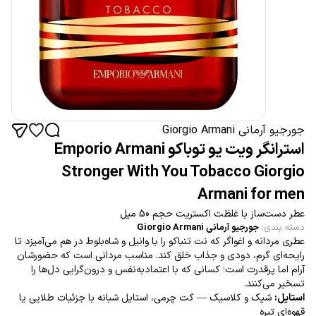
جورجیو آرمانی Giorgio Armani
استرانگر ویت یو توباکو Emporio Armani
Stronger With You Tobacco Giorgio
Armani for men
عطر دست‌ساز با غلظت اکستریت حجم 50 میل
دسته بندی
:
جورجیو آرمانی Giorgio Armani
عطری مردانه و اغواگر که نت تنباکو را با وانیل و شاه‌بلوط در هم می‌آمیزد تا
رایحه‌ای گرم، دودی و جذاب خلق کند. مناسب مردانی است که حضورشان
آرام اما پرقدرت است؛ کسانی که با اعتمادبه‌نفس و درون‌گرایی دل‌ها را
تسخیر می‌کنند.
استایل:
شیک و کلاسیک — کت چرمی، استایل شبانه با جزئیات طلایی یا
قهوه‌ای تیره