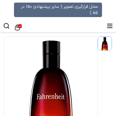
محل قرارگیری تصویر ( سایز پیشنهادی 150 در
55 )
0