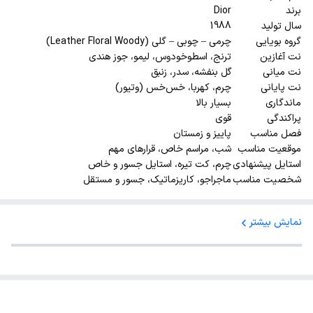
برند
Dior
سال تولید
1988
گروه بویایی
چرمی – چوبی – گلی (Leather Floral Woody)
نت آغازین
ترنج، اسطوخودوس، لیمو، جوز هندی
نت میانی
گل بنفشه، سدر، زنبق
نت پایانی
چرم، کهربا، خس‌خس (وتیور)
ماندگاری
بسیار بالا
پراکندگی
قوی
فصل مناسب
پاییز و زمستان
موقعیت مناسب
شب، مراسم خاص، قرارهای مهم
استایل پیشنهادی
چرم، کت تیره، استایل جسور و خاص
شخصیت مناسب
ماجراجو، کاریزماتیک، جسور و مستقل
نمایش بیشتر