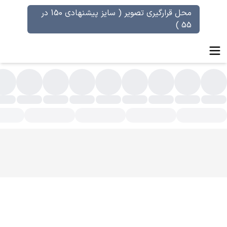
محل قرارگیری تصویر ( سایز پیشنهادی 150 در
55 )
سته بندی محصولات - عطر علی حسینی